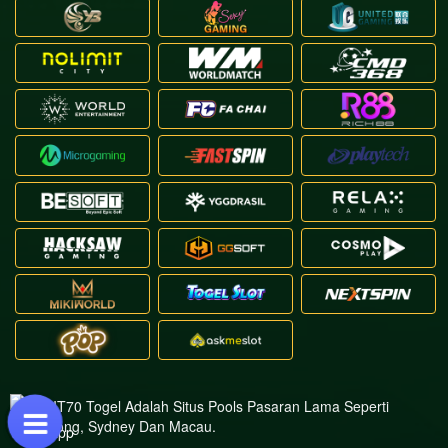
LANGIT70 Togel Adalah Situs Pools Pasaran Lama Seperti
Hongkong, Sydney Dan Macau.