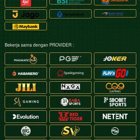
Bekerja sama dengan PROVIDER :