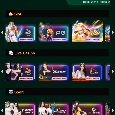
Tutup: 22:45 | Buka: 23:0
Slot
Live Casino
Sport