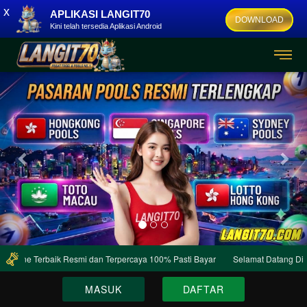
x
APLIKASI LANGIT70
DOWNLOAD
Kini telah tersedia Aplikasi Android
Previous
Nex
 Online Terbaik Resmi dan Terpercaya 100% Pasti Bayar
Selamat Datang Di Sit
MASUK
DAFTAR