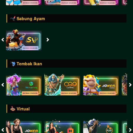
Sabung Ayam
Tembak Ikan
Virtual