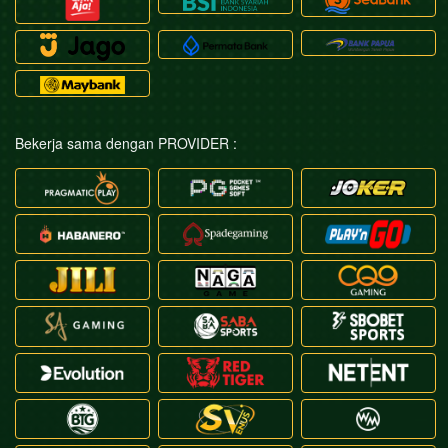
Bekerja sama dengan PROVIDER :