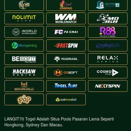
LANGIT70 Togel Adalah Situs Pools Pasaran Lama Seperti
Hongkong, Sydney Dan Macau.