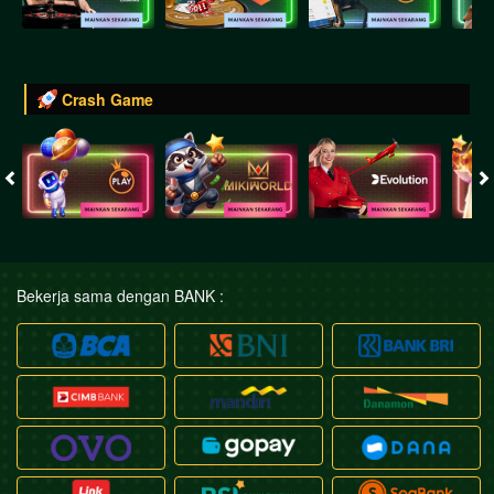
Crash Game
Bekerja sama dengan BANK :