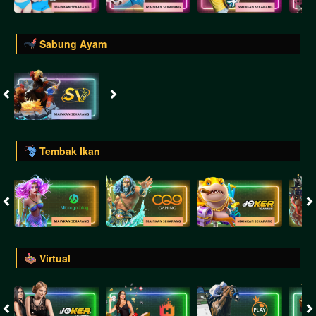
Sabung Ayam
Tembak Ikan
Virtual