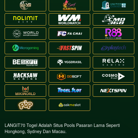
LANGIT70 Togel Adalah Situs Pools Pasaran Lama Seperti
Hongkong, Sydney Dan Macau.