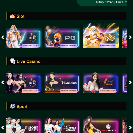
Tutup: 22:45 | Buka: 23:0
Slot
Live Casino
Sport