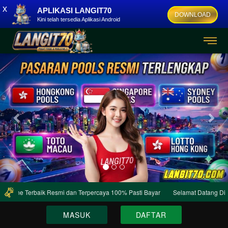
x
APLIKASI LANGIT70
DOWNLOAD
Kini telah tersedia Aplikasi Android
Previous
Nex
 Online Terbaik Resmi dan Terpercaya 100% Pasti Bayar
Selamat Datang Di Sit
MASUK
DAFTAR