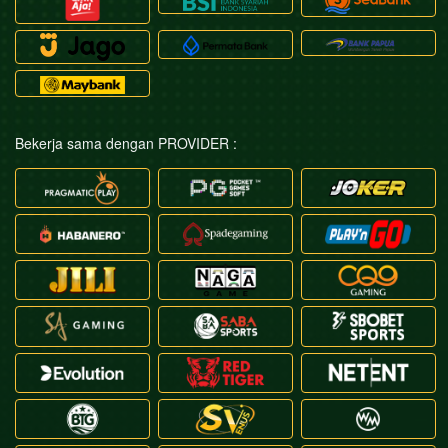
Bekerja sama dengan PROVIDER :