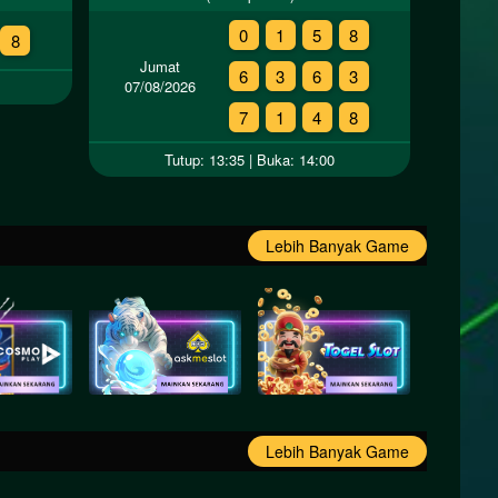
0
1
5
8
8
Jumat
6
3
6
3
07/08/2026
7
1
4
8
Tutup: 13:35 | Buka: 14:00
Lebih Banyak Game
Lebih Banyak Game