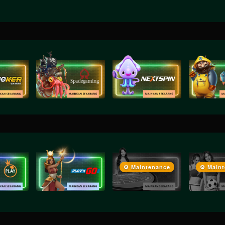
⚙ Maintenance
⚙ Main