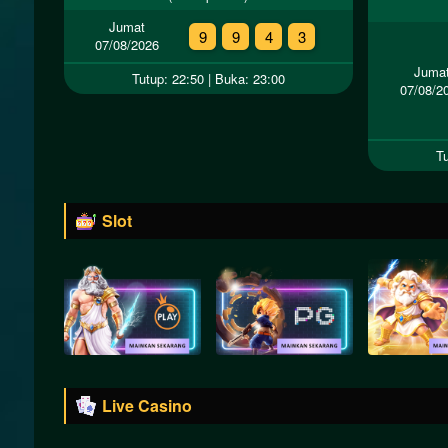
Jumat
9
9
4
3
07/08/2026
Juma
Tutup: 22:50 | Buka: 23:00
07/08/2
Tu
Slot
Live Casino