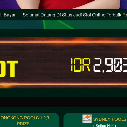
Selamat Datang Di Situs Judi Slot Online Terbaik Resmi d
IDR
2,903
HONGKONG POOLS 1,2,3
SYDNEY POOLS
PRIZE
( Setiap Hari )