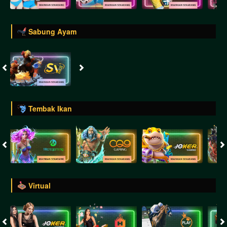
Sabung Ayam
Tembak Ikan
Virtual