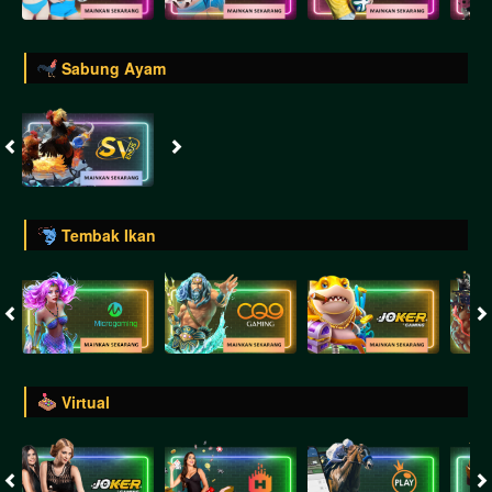
Sabung Ayam
Tembak Ikan
Virtual