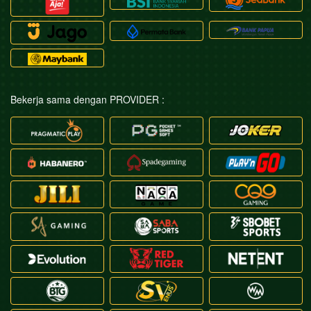
Bekerja sama dengan PROVIDER :