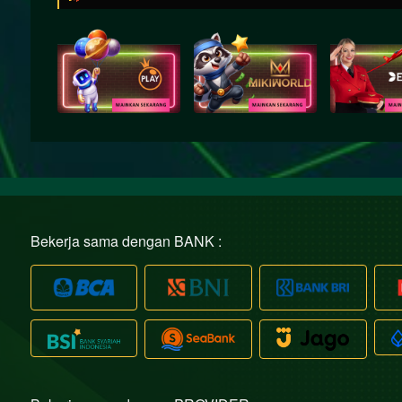
Bekerja sama dengan BANK :