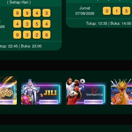
( Setiap Hari )
Jumat
0
1
5
9
9
4
3
07/08/2026
t
Tutup: 13:35 | Buka: 14:00
4
3
5
4
026
9
3
2
6
tup: 22:45 | Buka: 23:00