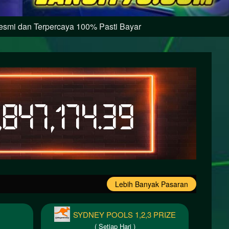
an Terpercaya 100% Pasti Bayar
,847,193.59
Lebih Banyak Pasaran
SYDNEY POOLS 1,2,3 PRIZE
( Setiap Hari )