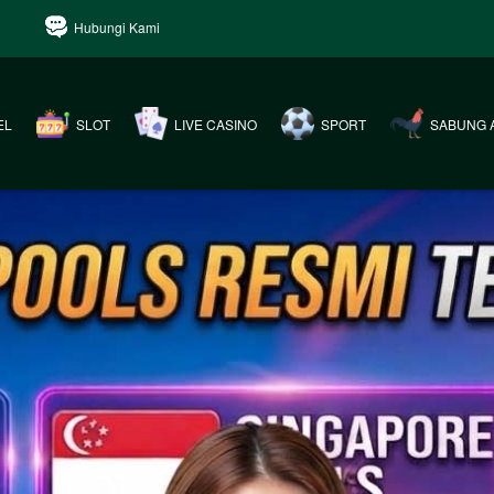
i
Hubungi Kami
EL
SLOT
LIVE CASINO
SPORT
SABUNG 