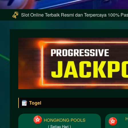
di Slot Online Terbaik Resmi dan Terpercaya 100% Pasti Bayar
Togel
HONGKONG POOLS
( Setiap Hari )