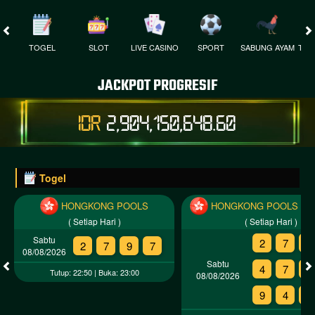
TOGEL
SLOT
LIVE CASINO
SPORT
SABUNG AYAM
TEM
JACKPOT PROGRESIF
IDR
2,904,150,654.03
Togel
HONGKONG POOLS
HONGKONG POOLS 1,2,
( Setiap Hari )
( Setiap Hari )
Sabtu
2
7
9
2
7
9
7
08/08/2026
Sabtu
4
7
1
Tutup: 22:50 | Buka: 23:00
08/08/2026
9
4
7