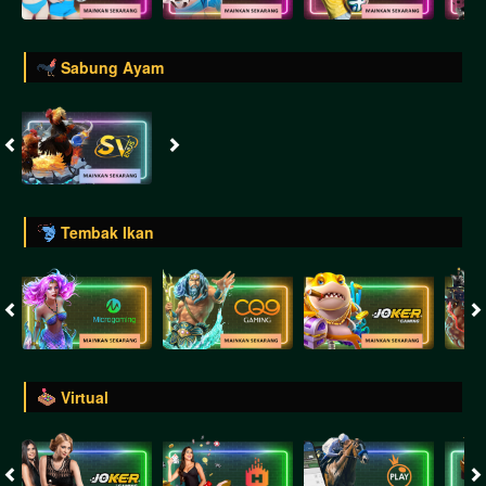
Sabung Ayam
Tembak Ikan
Virtual