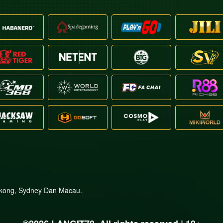
gkong, Sydney Dan Macau.