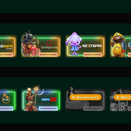
⚙ Maintenance
⚙ Main