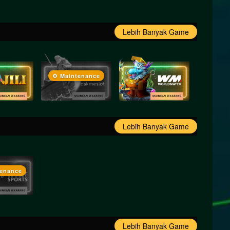
Lebih Banyak Game
⚙ Maintenance
Lebih Banyak Game
tenance
Lebih Banyak Game