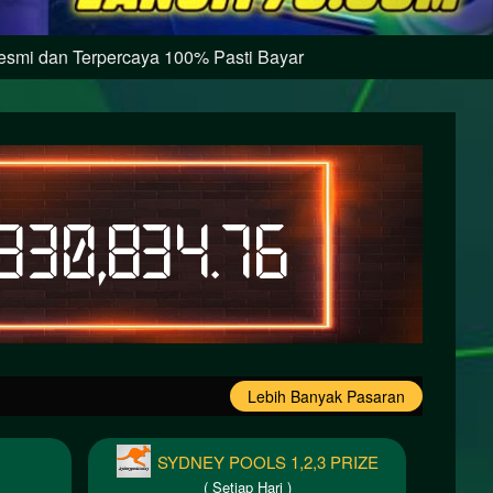
an Terpercaya 100% Pasti Bayar
,330,853.96
Lebih Banyak Pasaran
SYDNEY POOLS 1,2,3 PRIZE
( Setiap Hari )