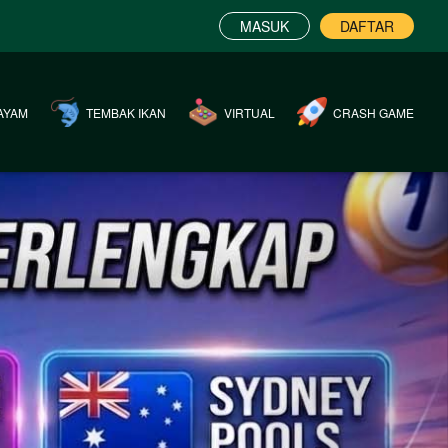
MASUK
DAFTAR
AYAM
TEMBAK IKAN
VIRTUAL
CRASH GAME
Next