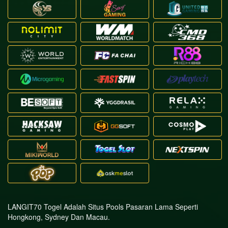
LANGIT70 Togel Adalah Situs Pools Pasaran Lama Seperti
Hongkong, Sydney Dan Macau.