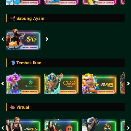
Sabung Ayam
Tembak Ikan
Virtual