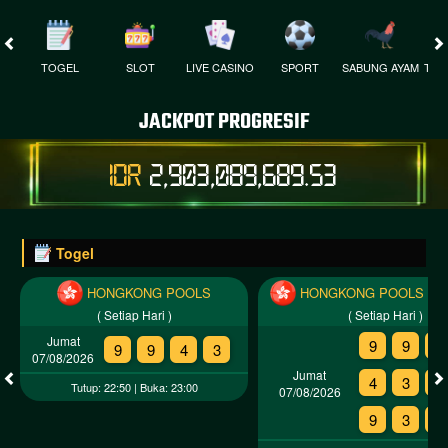
TOGEL
SLOT
LIVE CASINO
SPORT
SABUNG AYAM
TEM
JACKPOT PROGRESIF
IDR
2,903,089,694.40
Togel
HONGKONG POOLS
HONGKONG POOLS 1,2,
( Setiap Hari )
( Setiap Hari )
Jumat
9
9
4
9
9
4
3
07/08/2026
Jumat
4
3
5
Tutup: 22:50 | Buka: 23:00
07/08/2026
9
3
2