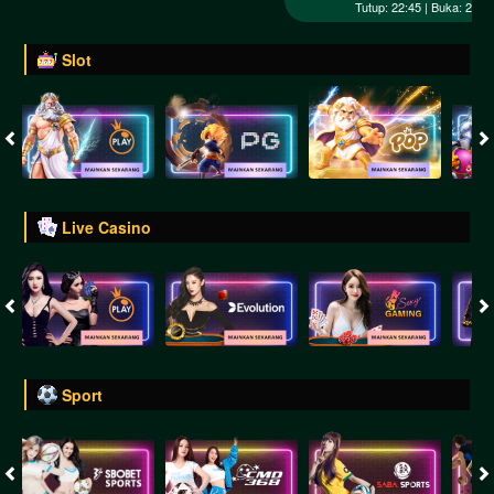
Tutup: 22:45 | Buka: 23:0
Slot
Live Casino
Sport