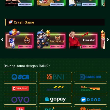
Crash Game
Bekerja sama dengan BANK :