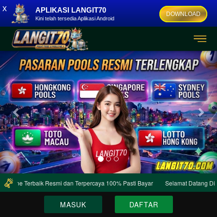
x
APLIKASI LANGIT70
DOWNLOAD
Kini telah tersedia Aplikasi Android
Previous
Nex
 Online Terbaik Resmi dan Terpercaya 100% Pasti Bayar
Selamat Datang Di Sit
MASUK
DAFTAR