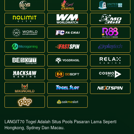
LANGIT70 Togel Adalah Situs Pools Pasaran Lama Seperti
Hongkong, Sydney Dan Macau.