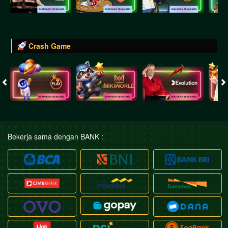
Crash Game
Bekerja sama dengan BANK :