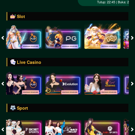
Tutup: 22:45 | Buka: 23:0
Slot
Live Casino
Sport