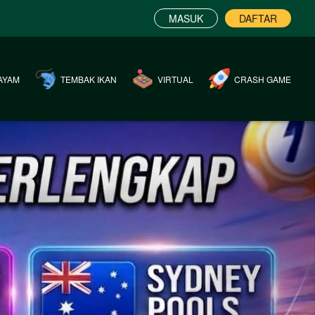
MASUK
DAFTAR
AYAM
TEMBAK IKAN
VIRTUAL
CRASH GAME
Next