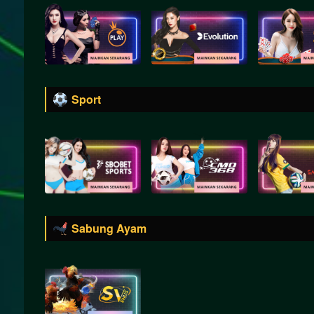
Sport
Sabung Ayam