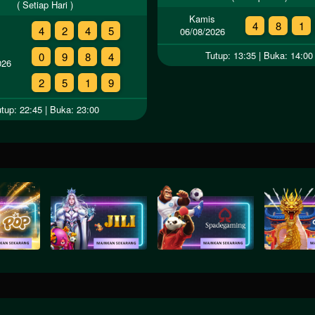
( Setiap Hari )
Kamis
4
8
1
4
2
4
5
06/08/2026
Tutup: 13:35 | Buka: 14:00
0
9
8
4
026
2
5
1
9
tup: 22:45 | Buka: 23:00