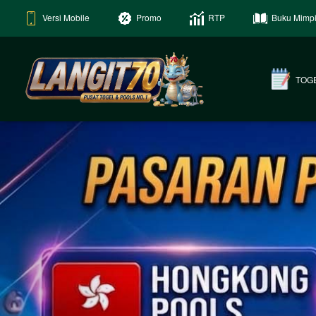
Versi Mobile
Promo
RTP
Buku Mimp
TOG
Previous