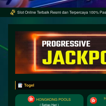
di Slot Online Terbaik Resmi dan Terpercaya 100% Pasti Bayar
Togel
HONGKONG POOLS
( Setiap Hari )