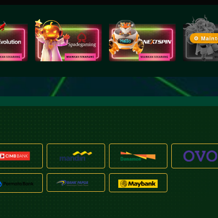
⚙ Main