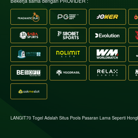
Bekerja sama dengan PROVIDER :
LANGIT70 Togel Adalah Situs Pools Pasaran Lama Seperti Hon