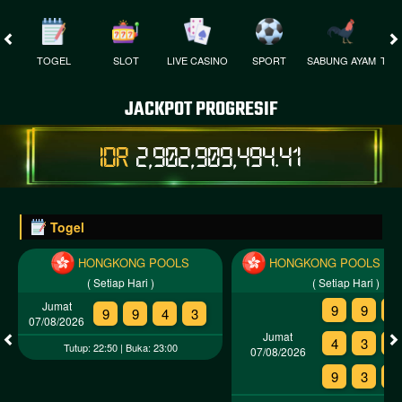
TOGEL
SLOT
LIVE CASINO
SPORT
SABUNG AYAM
TEM
JACKPOT PROGRESIF
IDR
2,902,909,499.21
Togel
HONGKONG POOLS
HONGKONG POOLS 1,2,
( Setiap Hari )
( Setiap Hari )
Jumat
9
9
4
9
9
4
3
07/08/2026
Jumat
4
3
5
Tutup: 22:50 | Buka: 23:00
07/08/2026
9
3
2