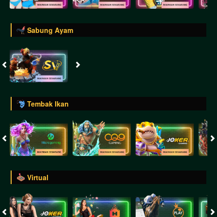
Sabung Ayam
Tembak Ikan
Virtual