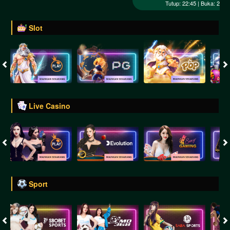
Tutup: 22:45 | Buka: 23:0
Slot
Live Casino
Sport