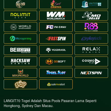
LANGIT70 Togel Adalah Situs Pools Pasaran Lama Seperti
Hongkong, Sydney Dan Macau.