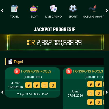
TOGEL
SLOT
LIVE CASINO
SPORT
SABUNG AYAM
TEM
JACKPOT PROGRESIF
IDR
2,902,701,643.23
Togel
HONGKONG POOLS
HONGKONG POOLS 1,2,
( Setiap Hari )
( Setiap Hari )
Jumat
9
9
4
9
9
4
3
07/08/2026
Jumat
4
3
5
Tutup: 22:50 | Buka: 23:00
07/08/2026
9
3
2