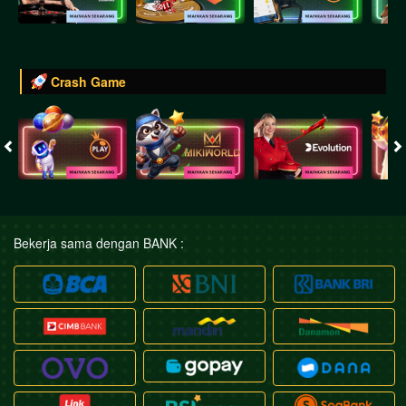
Crash Game
Bekerja sama dengan BANK :