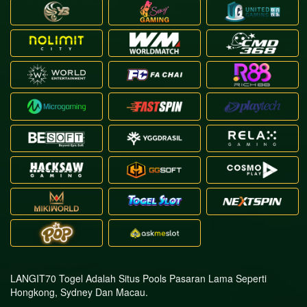
LANGIT70 Togel Adalah Situs Pools Pasaran Lama Seperti
Hongkong, Sydney Dan Macau.