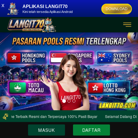
x
APLIKASI LANGIT70
DOWNLOAD
Kini telah tersedia Aplikasi Android
Previous
Nex
 Online Terbaik Resmi dan Terpercaya 100% Pasti Bayar
Selamat Datang Di Sit
MASUK
DAFTAR