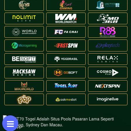
LANGIT70 Togel Adalah Situs Pools Pasaran Lama Seperti
Hongkong, Sydney Dan Macau.