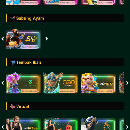
Sabung Ayam
Tembak Ikan
Virtual