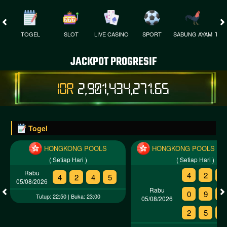
TOGEL
SLOT
LIVE CASINO
SPORT
SABUNG AYAM
TEM
JACKPOT PROGRESIF
IDR
2,901,434,276.45
Togel
HONGKONG POOLS
HONGKONG POOLS 1,2,
( Setiap Hari )
( Setiap Hari )
Rabu
4
2
4
4
2
4
5
05/08/2026
Rabu
0
9
8
Tutup: 22:50 | Buka: 23:00
05/08/2026
2
5
1