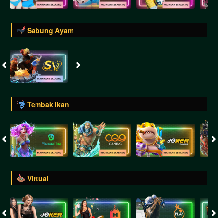
Sabung Ayam
Tembak Ikan
Virtual