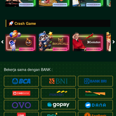
Crash Game
Bekerja sama dengan BANK :