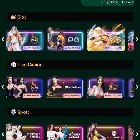
Tutup: 22:45 | Buka: 23:0
Slot
Live Casino
Sport