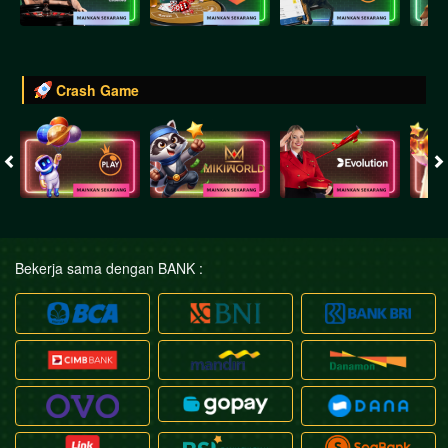
Crash Game
Bekerja sama dengan BANK :