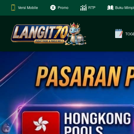
Versi Mobile
Promo
RTP
Buku Mimp
TOG
Previous