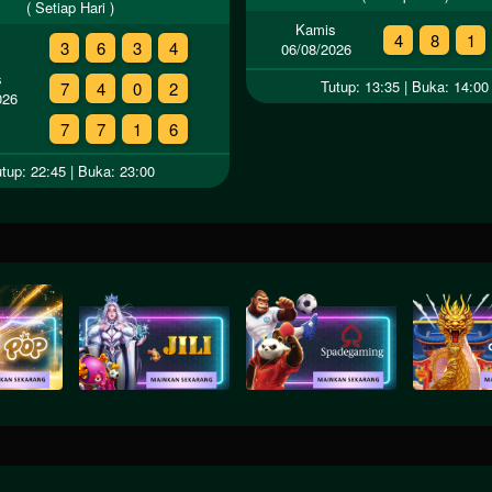
( Setiap Hari )
Kamis
4
8
1
3
6
3
4
06/08/2026
s
Tutup: 13:35 | Buka: 14:00
7
4
0
2
026
7
7
1
6
tup: 22:45 | Buka: 23:00