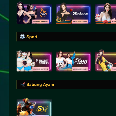
Sport
Sabung Ayam