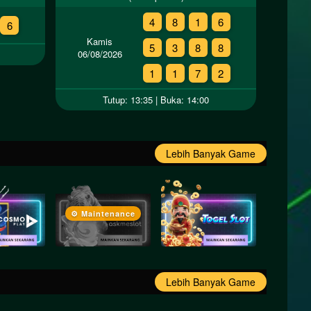
4
8
1
6
6
Kamis
5
3
8
8
06/08/2026
1
1
7
2
Tutup: 13:35 | Buka: 14:00
Lebih Banyak Game
⚙ Maintenance
Lebih Banyak Game