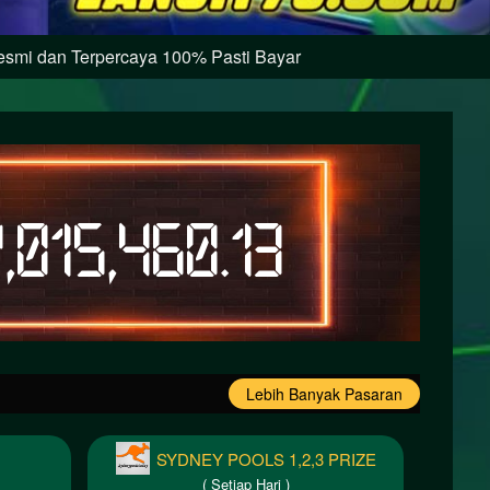
an Terpercaya 100% Pasti Bayar
,015,479.33
Lebih Banyak Pasaran
SYDNEY POOLS 1,2,3 PRIZE
( Setiap Hari )