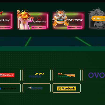
⚙ Main