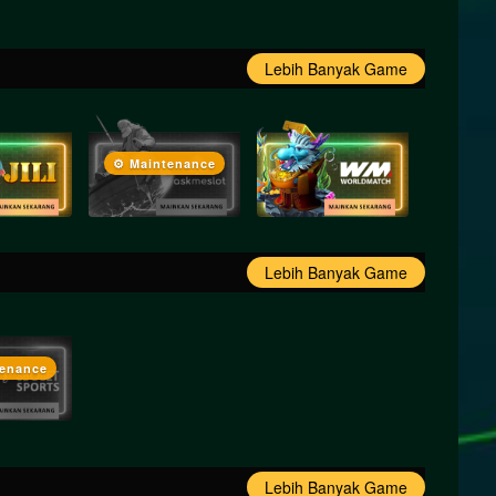
Lebih Banyak Game
⚙ Maintenance
Lebih Banyak Game
tenance
Lebih Banyak Game