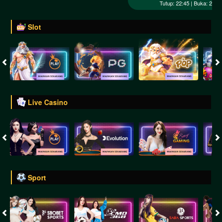
Tutup: 22:45 | Buka: 23:0
Slot
Live Casino
Sport