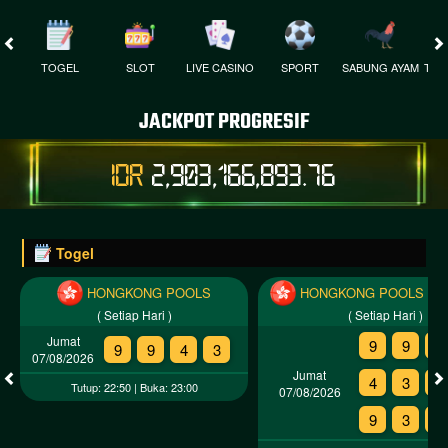
TOGEL
SLOT
LIVE CASINO
SPORT
SABUNG AYAM
TEM
JACKPOT PROGRESIF
IDR
2,903,166,898.55
Togel
HONGKONG POOLS
HONGKONG POOLS 1,2,
( Setiap Hari )
( Setiap Hari )
Jumat
9
9
4
9
9
4
3
07/08/2026
Jumat
4
3
5
Tutup: 22:50 | Buka: 23:00
07/08/2026
9
3
2