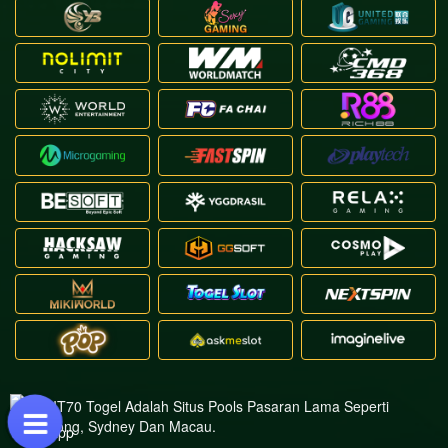
LANGIT70 Togel Adalah Situs Pools Pasaran Lama Seperti
Hongkong, Sydney Dan Macau.