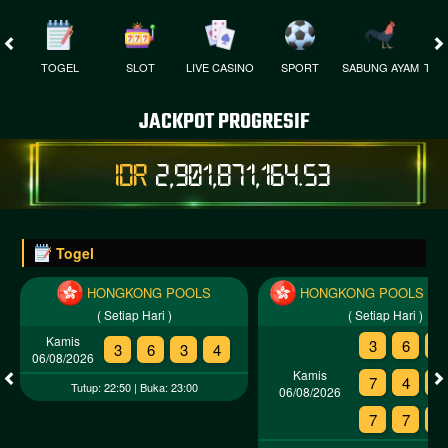
TOGEL
SLOT
LIVE CASINO
SPORT
SABUNG AYAM
TEM
JACKPOT PROGRESIF
IDR
2,901,871,169.92
Togel
HONGKONG POOLS
HONGKONG POOLS 1,2,
( Setiap Hari )
( Setiap Hari )
Kamis
3
6
3
3
6
3
4
06/08/2026
Kamis
7
4
0
Tutup: 22:50 | Buka: 23:00
06/08/2026
7
7
1