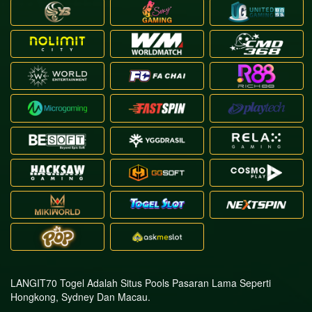
LANGIT70 Togel Adalah Situs Pools Pasaran Lama Seperti
Hongkong, Sydney Dan Macau.