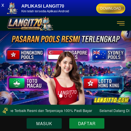
x
APLIKASI LANGIT70
DOWNLOAD
Kini telah tersedia Aplikasi Android
Previous
Nex
 Online Terbaik Resmi dan Terpercaya 100% Pasti Bayar
Selamat Datang Di Sit
MASUK
DAFTAR