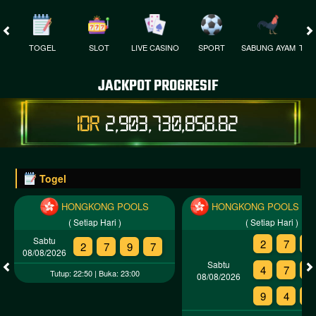
TOGEL
SLOT
LIVE CASINO
SPORT
SABUNG AYAM
TEM
JACKPOT PROGRESIF
IDR
2,903,730,863.62
Togel
HONGKONG POOLS
HONGKONG POOLS 1,2,
( Setiap Hari )
( Setiap Hari )
Sabtu
2
7
9
2
7
9
7
08/08/2026
Sabtu
4
7
1
Tutup: 22:50 | Buka: 23:00
08/08/2026
9
4
7