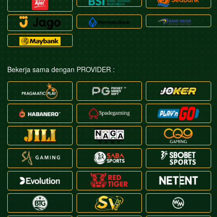
Bekerja sama dengan PROVIDER :