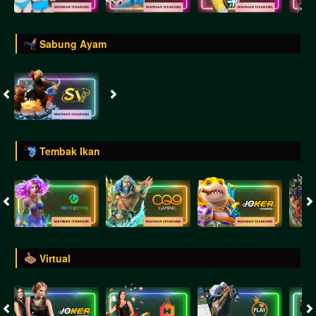
Sabung Ayam
Tembak Ikan
Virtual