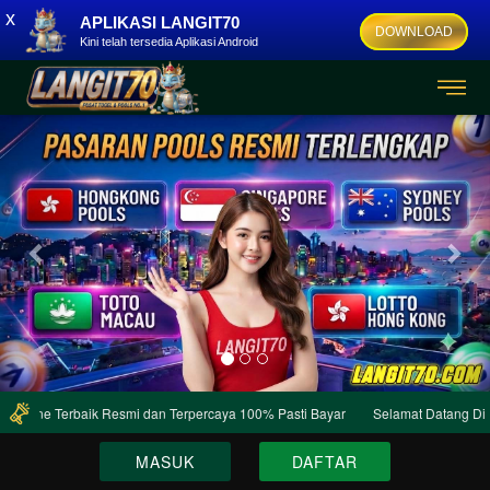
x
APLIKASI LANGIT70
DOWNLOAD
Kini telah tersedia Aplikasi Android
Previous
Nex
 Online Terbaik Resmi dan Terpercaya 100% Pasti Bayar
Selamat Datang Di Sit
MASUK
DAFTAR