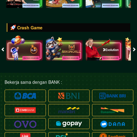
Crash Game
Bekerja sama dengan BANK :