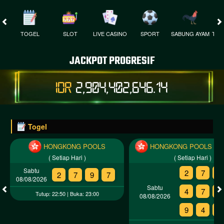
TOGEL
SLOT
LIVE CASINO
SPORT
SABUNG AYAM
TEM
JACKPOT PROGRESIF
IDR
2,904,402,650.95
Togel
HONGKONG POOLS
HONGKONG POOLS 1,2,
( Setiap Hari )
( Setiap Hari )
Sabtu
2
7
9
2
7
9
7
08/08/2026
Sabtu
4
7
1
Tutup: 22:50 | Buka: 23:00
08/08/2026
9
4
7