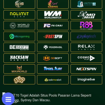
LANGIT70 Togel Adalah Situs Pools Pasaran Lama Seperti
Hongkong, Sydney Dan Macau.