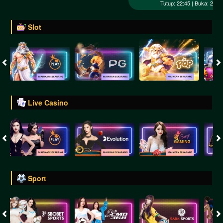
Tutup: 22:45 | Buka: 23:0
Slot
Live Casino
Sport