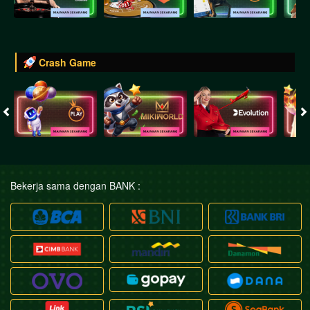
Crash Game
Bekerja sama dengan BANK :