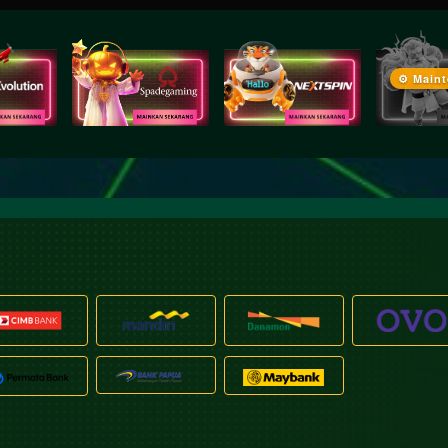
⚙ Main