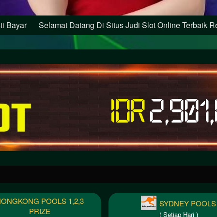
Selamat Datang Di Situs Judi Slot Online Terbaik Resmi d
IDR
2,901
HONGKONG POOLS 1,2,3
SYDNEY POOLS
PRIZE
( Setiap Hari )