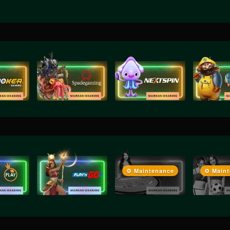
⚙ Maintenance
⚙ Main