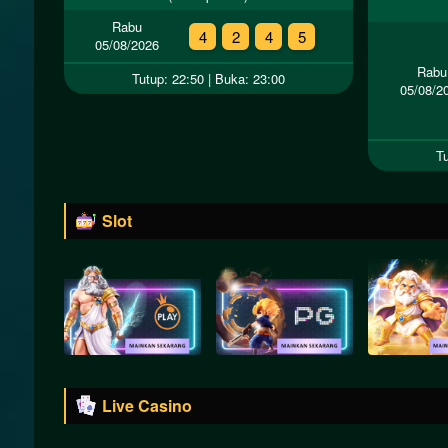
Rabu
4
2
4
5
05/08/2026
Rabu
Tutup: 22:50 | Buka: 23:00
05/08/2
Tu
Slot
Live Casino