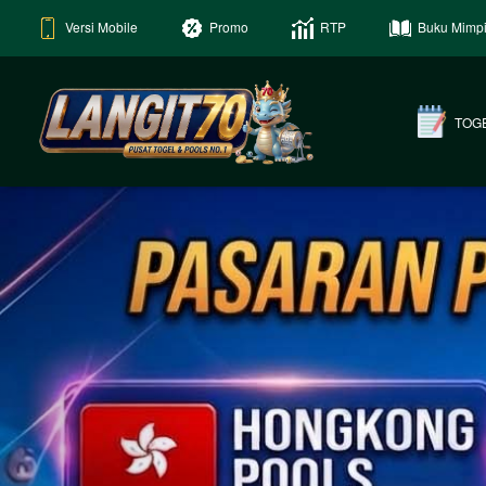
Versi Mobile
Promo
RTP
Buku Mimp
TOG
Previous