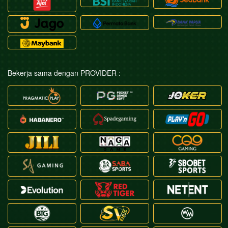
Bekerja sama dengan PROVIDER :