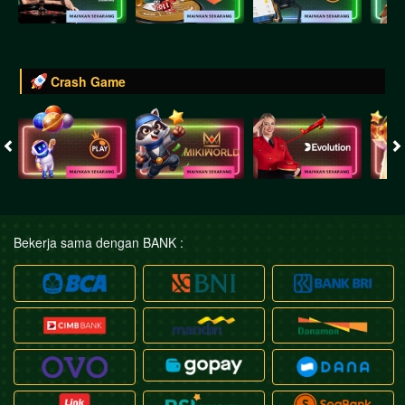
Crash Game
Bekerja sama dengan BANK :