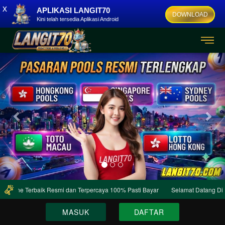
x
APLIKASI LANGIT70
DOWNLOAD
Kini telah tersedia Aplikasi Android
Previous
Nex
 Online Terbaik Resmi dan Terpercaya 100% Pasti Bayar
Selamat Datang Di Sit
MASUK
DAFTAR