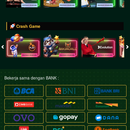
Crash Game
Bekerja sama dengan BANK :