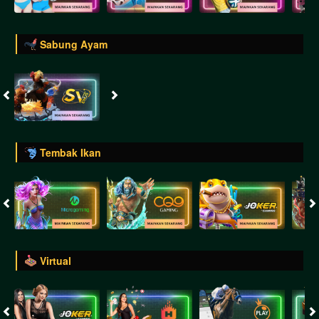
Sabung Ayam
Tembak Ikan
Virtual