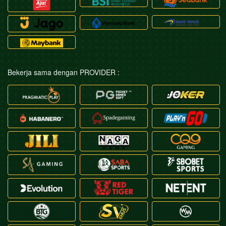
Bekerja sama dengan PROVIDER :