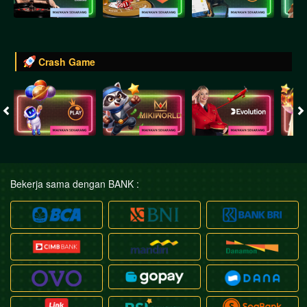
Crash Game
Bekerja sama dengan BANK :