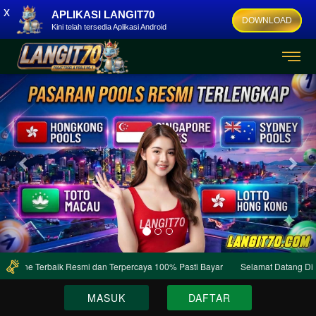
x
APLIKASI LANGIT70
DOWNLOAD
Kini telah tersedia Aplikasi Android
Previous
Nex
 Online Terbaik Resmi dan Terpercaya 100% Pasti Bayar
Selamat Datang Di Sit
MASUK
DAFTAR