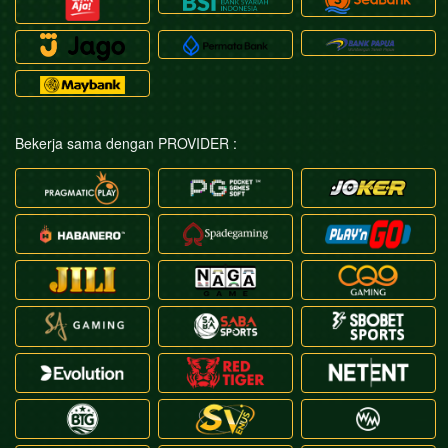
Bekerja sama dengan PROVIDER :