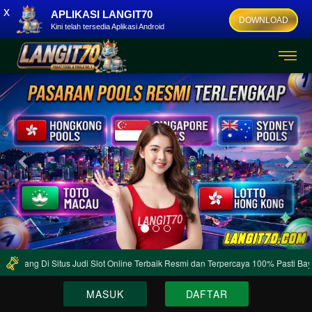
x
APLIKASI LANGIT70
DOWNLOAD
Kini telah tersedia Aplikasi Android
Previous
Nex
Datang Di Situs Judi Slot Online Terbaik Resmi dan Terpercaya 100% Pasti Bayar
MASUK
DAFTAR