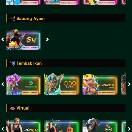
Sabung Ayam
Tembak Ikan
Virtual