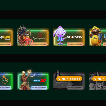
⚙ Maintenance
⚙ Main