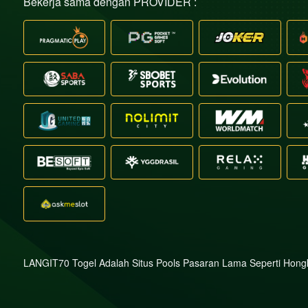
Bekerja sama dengan PROVIDER :
LANGIT70 Togel Adalah Situs Pools Pasaran Lama Seperti Hon