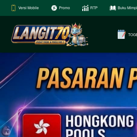
Versi Mobile
Promo
RTP
Buku Mimp
TOG
Previous