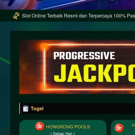
di Slot Online Terbaik Resmi dan Terpercaya 100% Pasti Bayar
Togel
HONGKONG POOLS
( Setiap Hari )