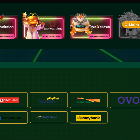
⚙ Main