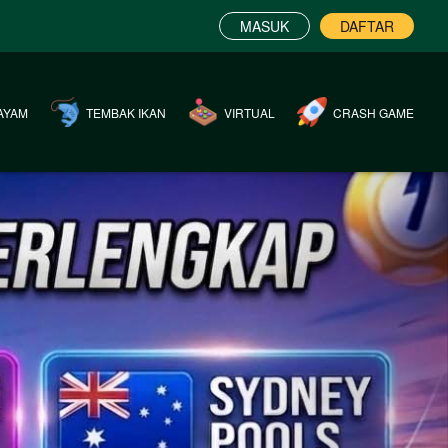
MASUK
DAFTAR
AYAM
TEMBAK IKAN
VIRTUAL
CRASH GAME
Next