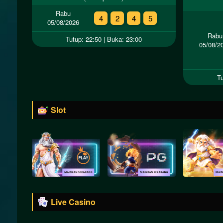
Rabu
4
2
4
5
05/08/2026
Rabu
Tutup: 22:50 | Buka: 23:00
05/08/2
Tu
Slot
Live Casino