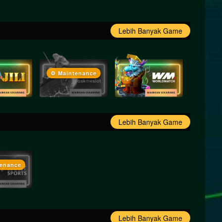
Lebih Banyak Game
⚙ Maintenance
Lebih Banyak Game
tenance
Lebih Banyak Game