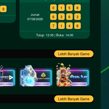
0
1
5
8
8
Jumat
6
3
6
3
07/08/2026
7
1
4
8
Tutup: 13:35 | Buka: 14:00
Lebih Banyak Game
Lebih Banyak Game