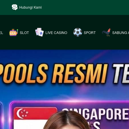
i
Hubungi Kami
EL
SLOT
LIVE CASINO
SPORT
SABUNG 