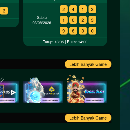
2
4
1
3
3
Sabtu
1
0
2
3
08/08/2026
9
6
3
0
Tutup: 13:35 | Buka: 14:00
Lebih Banyak Game
Lebih Banyak Game