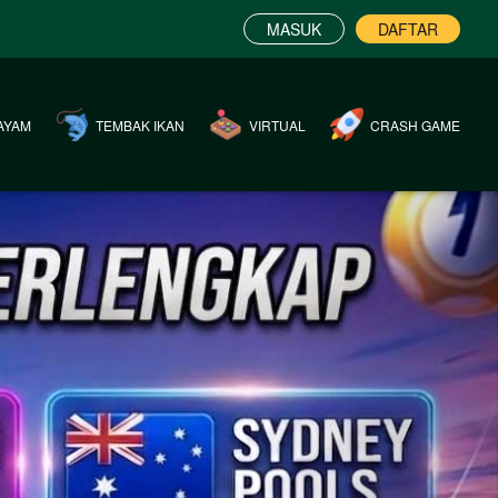
MASUK
DAFTAR
AYAM
TEMBAK IKAN
VIRTUAL
CRASH GAME
Next