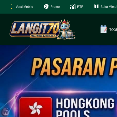
Versi Mobile
Promo
RTP
Buku Mimp
TOG
Previous