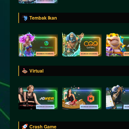
Tembak Ikan
Virtual
Crash Game