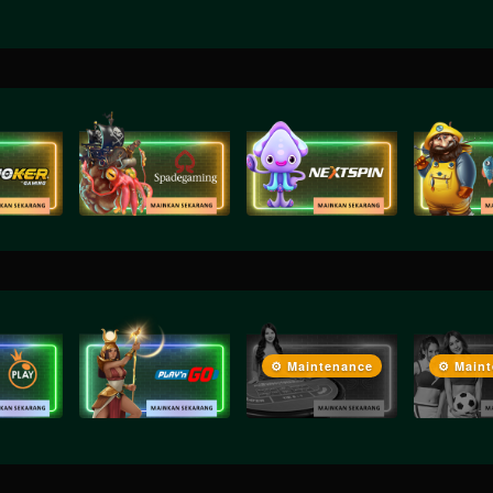
⚙ Maintenance
⚙ Main