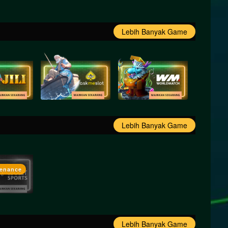
Lebih Banyak Game
Lebih Banyak Game
tenance
Lebih Banyak Game