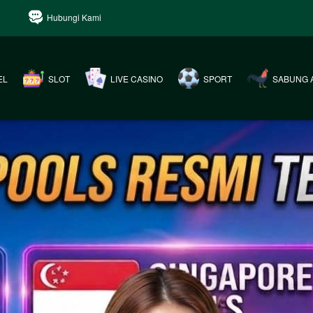
i
Hubungi Kami
EL
SLOT
LIVE CASINO
SPORT
SABUNG 