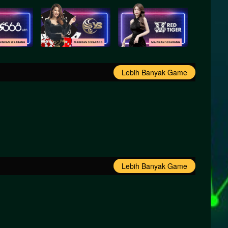
Lebih Banyak Game
Lebih Banyak Game