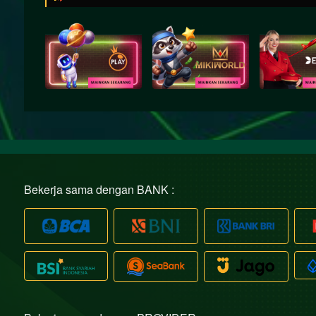
Bekerja sama dengan BANK :