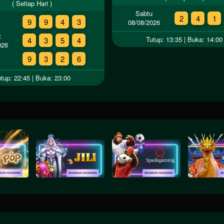
( Setiap Hari )
Sabtu
2
4
1
9
9
4
3
08/08/2026
t
Tutup: 13:35 | Buka: 14:00
4
3
5
4
026
9
3
2
6
tup: 22:45 | Buka: 23:00