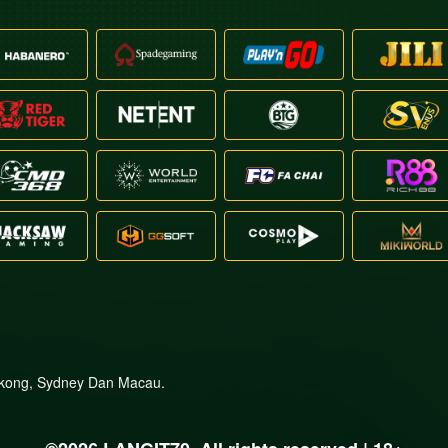
gkong, Sydney Dan Macau.