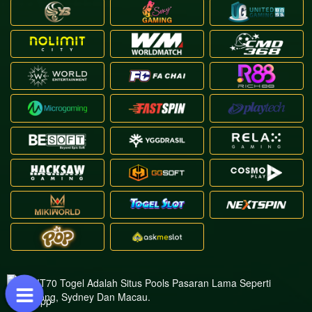
LANGIT70 Togel Adalah Situs Pools Pasaran Lama Seperti
Hongkong, Sydney Dan Macau.