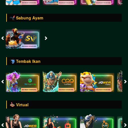
Sabung Ayam
Tembak Ikan
Virtual