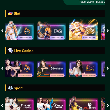
Tutup: 22:45 | Buka: 23:0
Slot
Live Casino
Sport