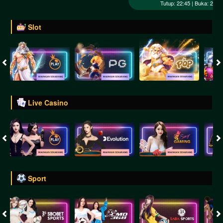
Tutup: 22:45 | Buka: 23:0
Slot
Live Casino
Sport