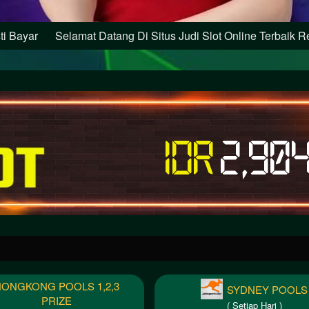
Selamat Datang Di Situs Judi Slot Online Terbaik Resmi da
IDR
2,904
HONGKONG POOLS 1,2,3
SYDNEY POOLS
PRIZE
( Setiap Hari )