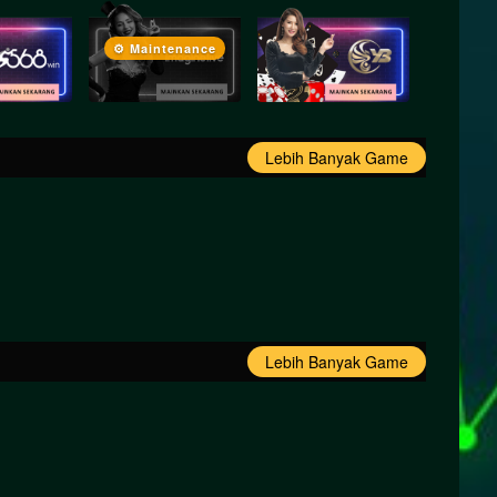
⚙ Maintenance
Lebih Banyak Game
Lebih Banyak Game