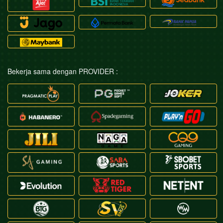
Bekerja sama dengan PROVIDER :