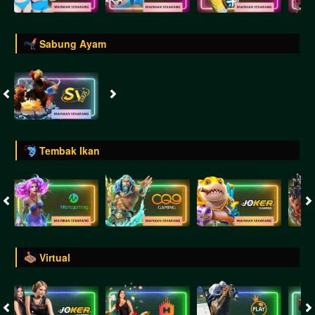
Sabung Ayam
Tembak Ikan
Virtual