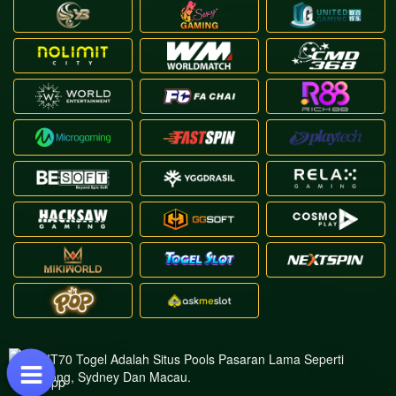
LANGIT70 Togel Adalah Situs Pools Pasaran Lama Seperti
Hongkong, Sydney Dan Macau.