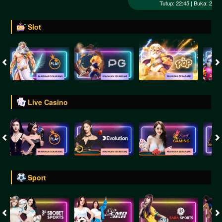
Tutup: 22:45 | Buka: 23:0
Slot
Live Casino
Sport