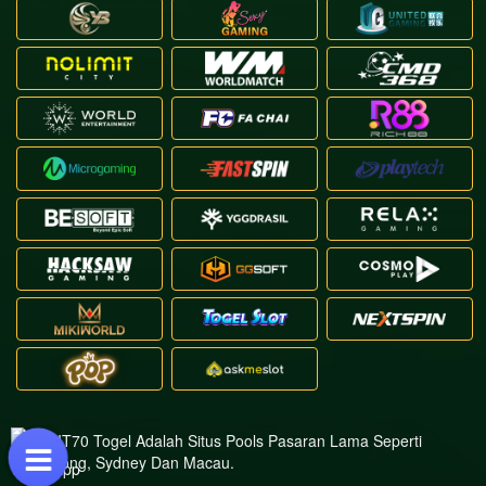
LANGIT70 Togel Adalah Situs Pools Pasaran Lama Seperti
Hongkong, Sydney Dan Macau.