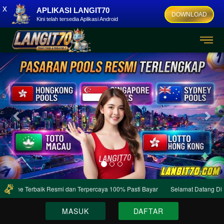
x
APLIKASI LANGIT70
DOWNLOAD
Kini telah tersedia Aplikasi Android
Previous
Nex
 Online Terbaik Resmi dan Terpercaya 100% Pasti Bayar
Selamat Datang Di Sit
MASUK
DAFTAR