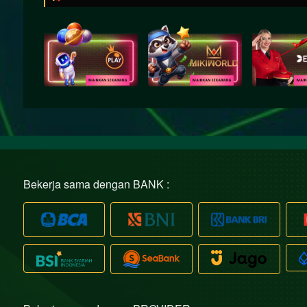
Bekerja sama dengan BANK :