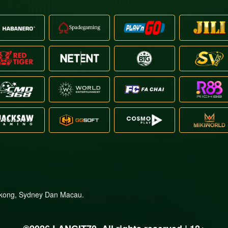
gkong, Sydney Dan Macau.