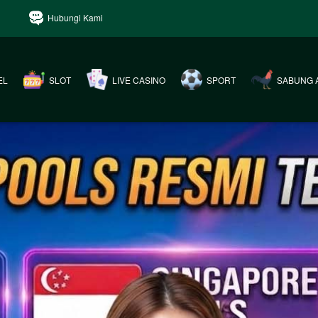
i
Hubungi Kami
EL
SLOT
LIVE CASINO
SPORT
SABUNG 