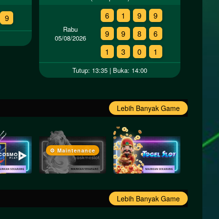
6
1
9
9
9
Rabu
9
9
8
6
05/08/2026
1
3
0
1
Tutup: 13:35 | Buka: 14:00
Lebih Banyak Game
⚙ Maintenance
Lebih Banyak Game