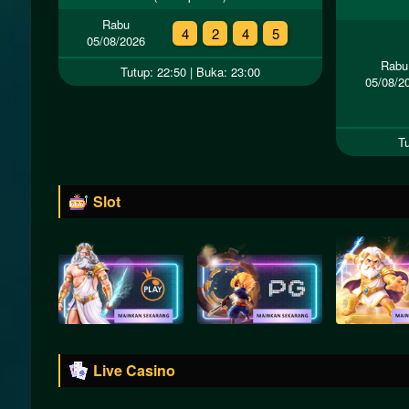
Rabu
4
2
4
5
05/08/2026
Rabu
Tutup: 22:50 | Buka: 23:00
05/08/2
Tu
Slot
Live Casino