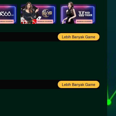
Lebih Banyak Game
Lebih Banyak Game