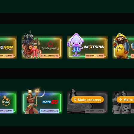
⚙ Maintenance
⚙ Main