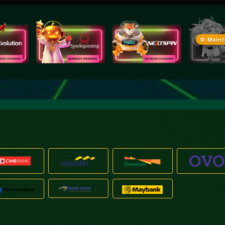
⚙ Main