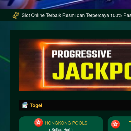
di Slot Online Terbaik Resmi dan Terpercaya 100% Pasti Bayar
Togel
HONGKONG POOLS
( Setiap Hari )