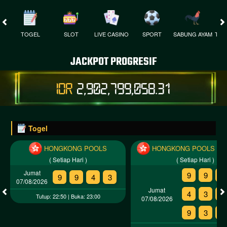
TOGEL
SLOT
LIVE CASINO
SPORT
SABUNG AYAM
TEM
JACKPOT PROGRESIF
IDR
2,902,799,061.91
Togel
HONGKONG POOLS
HONGKONG POOLS 1,2,
( Setiap Hari )
( Setiap Hari )
Jumat
9
9
4
9
9
4
3
07/08/2026
Jumat
4
3
5
Tutup: 22:50 | Buka: 23:00
07/08/2026
9
3
2