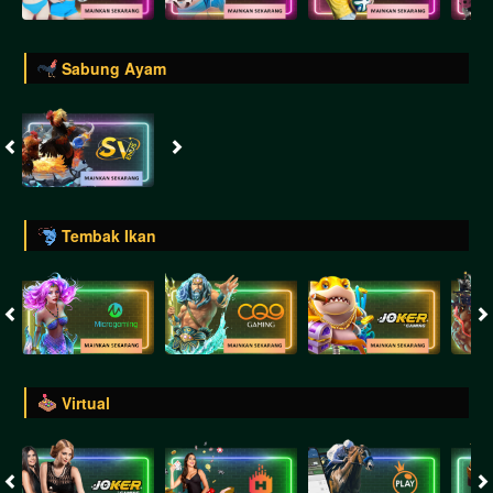
Sabung Ayam
Tembak Ikan
Virtual