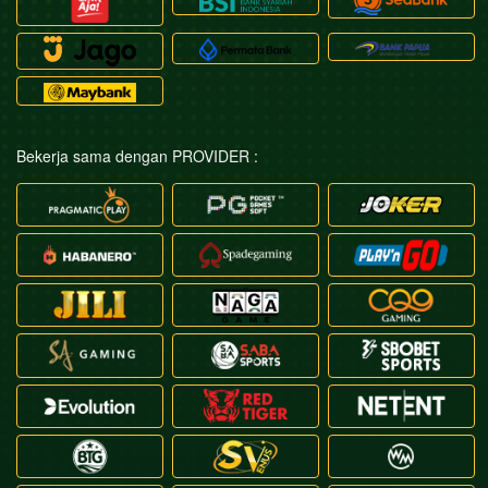
Bekerja sama dengan PROVIDER :