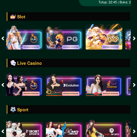
Tutup: 22:45 | Buka: 23:0
Slot
Live Casino
Sport