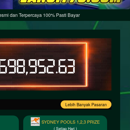
an Terpercaya 100% Pasti Bayar
,698,971.83
Lebih Banyak Pasaran
SYDNEY POOLS 1,2,3 PRIZE
( Setiap Hari )