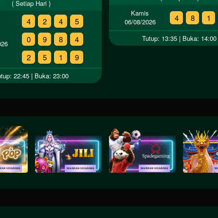
( Setiap Hari )
Kamis
4
8
1
4
2
4
5
06/08/2026
Tutup: 13:35 | Buka: 14:00
0
9
8
4
026
2
5
1
9
tup: 22:45 | Buka: 23:00