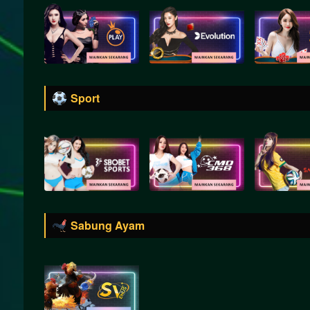
Sport
Sabung Ayam