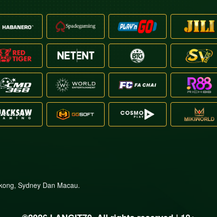
gkong, Sydney Dan Macau.