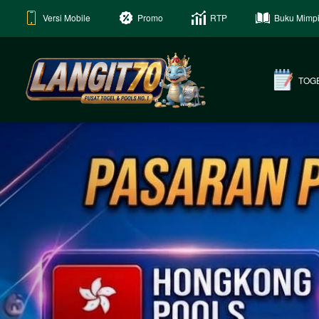
Versi Mobile
Promo
RTP
Buku Mimp
TOG
Previous