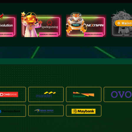
⚙ Main