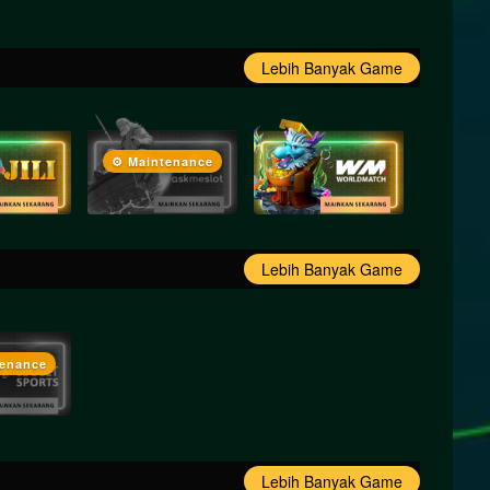
Lebih Banyak Game
⚙ Maintenance
Lebih Banyak Game
tenance
Lebih Banyak Game