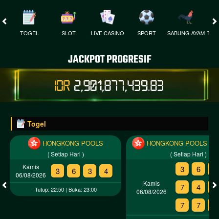
TOGEL
SLOT
LIVE CASINO
SPORT
SABUNG AYAM
TEM
JACKPOT PROGRESIF
IDR
2,901,877,445.08
Togel
HONGKONG POOLS
HONGKONG POOLS 1,2,
( Setiap Hari )
( Setiap Hari )
Kamis
3
6
3
3
6
3
4
06/08/2026
Kamis
7
4
0
Tutup: 22:50 | Buka: 23:00
06/08/2026
7
7
1