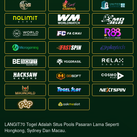
LANGIT70 Togel Adalah Situs Pools Pasaran Lama Seperti
Hongkong, Sydney Dan Macau.