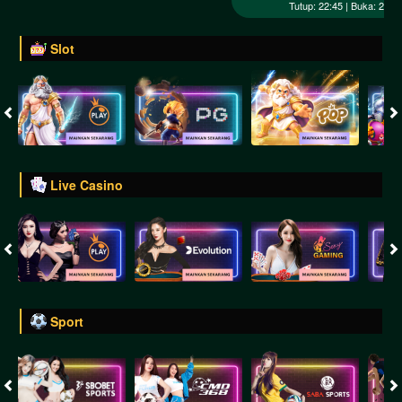
Tutup: 22:45 | Buka: 23:0
Slot
Live Casino
Sport