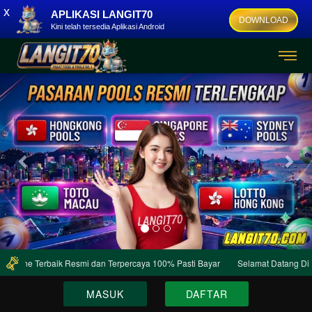
x
APLIKASI LANGIT70
DOWNLOAD
Kini telah tersedia Aplikasi Android
Previous
Nex
 Online Terbaik Resmi dan Terpercaya 100% Pasti Bayar
Selamat Datang Di Sit
MASUK
DAFTAR