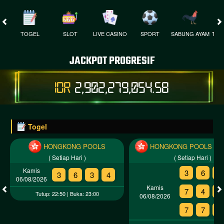
TOGEL
SLOT
LIVE CASINO
SPORT
SABUNG AYAM
TEM
JACKPOT PROGRESIF
IDR
2,902,279,059.38
Togel
HONGKONG POOLS
HONGKONG POOLS 1,2,
( Setiap Hari )
( Setiap Hari )
Kamis
3
6
3
3
6
3
4
06/08/2026
Kamis
7
4
0
Tutup: 22:50 | Buka: 23:00
06/08/2026
7
7
1