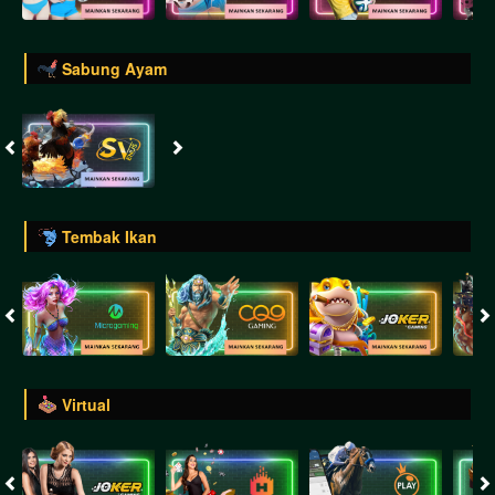
Sabung Ayam
Tembak Ikan
Virtual