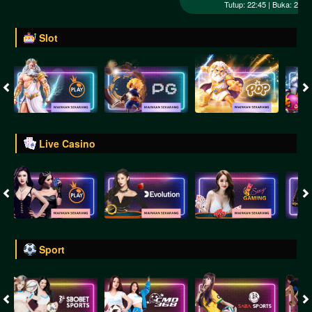
Tutup: 22:45 | Buka: 23:0
Slot
Live Casino
Sport