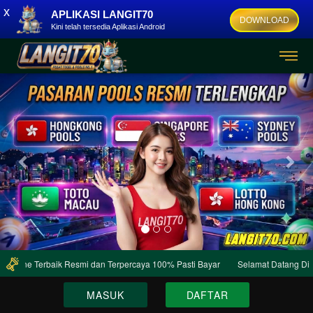
x
APLIKASI LANGIT70
DOWNLOAD
Kini telah tersedia Aplikasi Android
Previous
Nex
 Online Terbaik Resmi dan Terpercaya 100% Pasti Bayar
Selamat Datang Di Sit
MASUK
DAFTAR