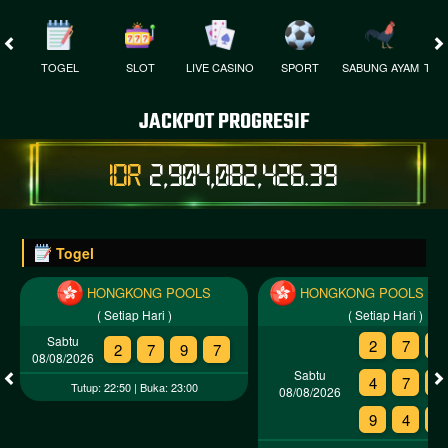
TOGEL
SLOT
LIVE CASINO
SPORT
SABUNG AYAM
TEM
JACKPOT PROGRESIF
IDR
2,904,082,431.21
Togel
HONGKONG POOLS
HONGKONG POOLS 1,2,
( Setiap Hari )
( Setiap Hari )
Sabtu
2
7
9
2
7
9
7
08/08/2026
Sabtu
4
7
1
Tutup: 22:50 | Buka: 23:00
08/08/2026
9
4
7