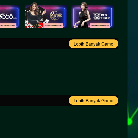
Lebih Banyak Game
Lebih Banyak Game