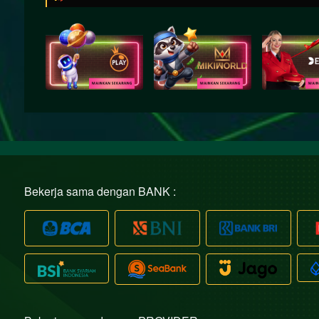
Bekerja sama dengan BANK :