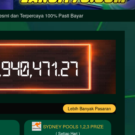
an Terpercaya 100% Pasti Bayar
,940,490.47
Lebih Banyak Pasaran
SYDNEY POOLS 1,2,3 PRIZE
( Setiap Hari )