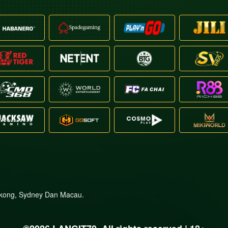
gkong, Sydney Dan Macau.