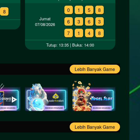
0
1
5
8
8
Jumat
6
3
6
3
07/08/2026
7
1
4
8
Tutup: 13:35 | Buka: 14:00
Lebih Banyak Game
Lebih Banyak Game