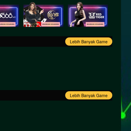
Lebih Banyak Game
Lebih Banyak Game