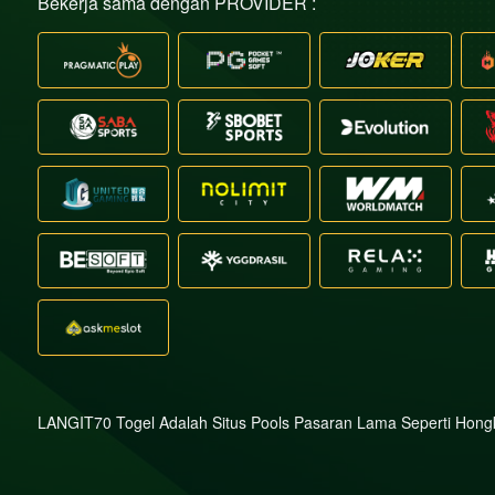
Bekerja sama dengan PROVIDER :
LANGIT70 Togel Adalah Situs Pools Pasaran Lama Seperti Hon