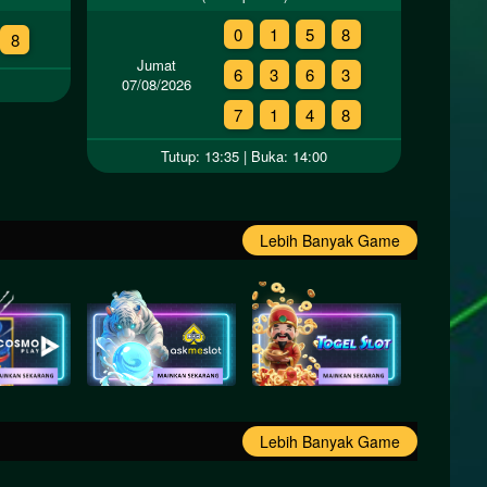
0
1
5
8
8
Jumat
6
3
6
3
07/08/2026
7
1
4
8
Tutup: 13:35 | Buka: 14:00
Lebih Banyak Game
Lebih Banyak Game